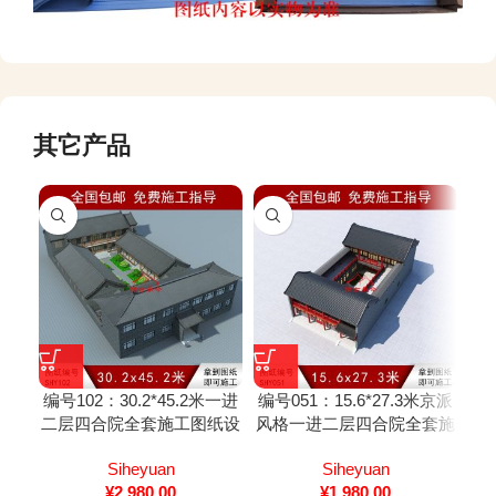
其它产品
编号102：30.2*45.2米一进
编号051：15.6*27.3米京派
编号
二层四合院全套施工图纸设
风格一进二层四合院全套施
一
计图纸 自建房图纸 提供材
工图
Siheyuan
Siheyuan
S
料及技术支持
¥
2,980.00
¥
1,980.00