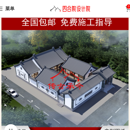
0
菜单
Home
Siheyuan