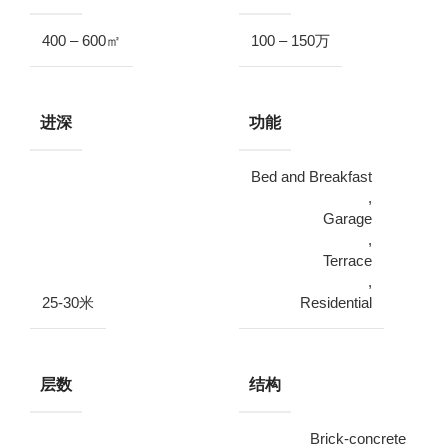
400 – 600㎡
100 – 150万
进深
功能
Bed and Breakfast
,
Garage
,
Terrace
,
25-30米
Residential
层数
结构
Brick-concrete