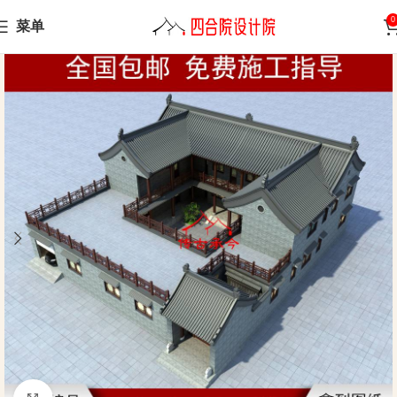
0
菜单
Home
Siheyuan