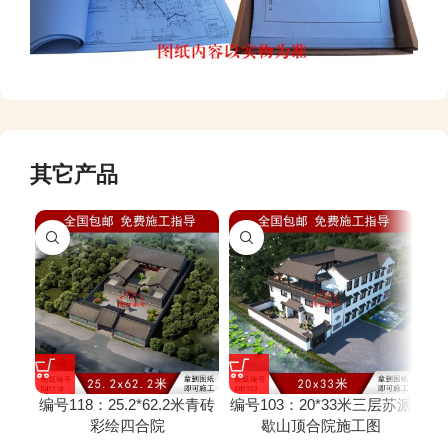
其它产品
编号118：25.2*62.2米青砖
编号103：20*33米三层苏派
编号
彩绘四合院
歇山顶合院施工图
二