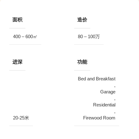
面积
造价
400 – 600㎡
80 – 100万
进深
功能
Bed and Breakfast
,
Garage
,
Residential
,
20-25米
Firewood Room