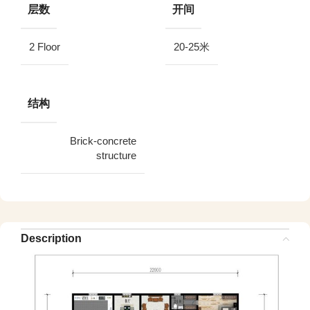
层数
开间
2 Floor
20-25米
结构
Brick-concrete
structure
Description