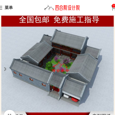
0
菜单
Home
Siheyuan