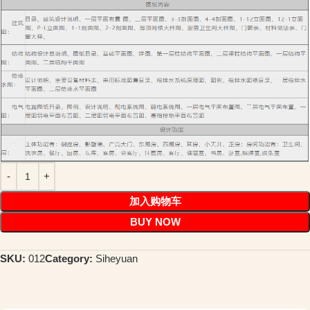
加入购物车
BUY NOW
SKU:
012
Category:
Siheyuan