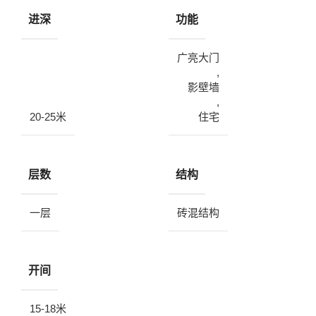
进深
功能
广亮大门
,
影壁墙
,
20-25米
住宅
层数
结构
一层
砖混结构
开间
15-18米