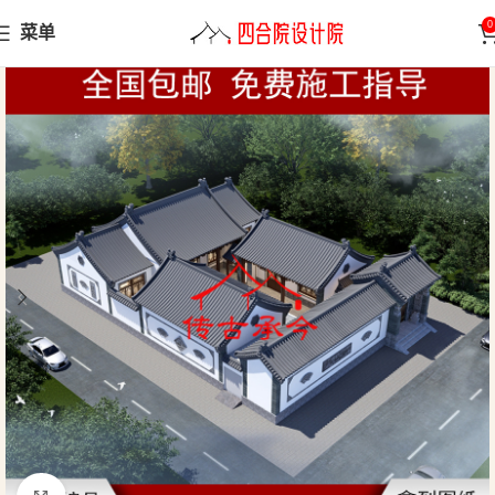
0
菜单
首页
四合院