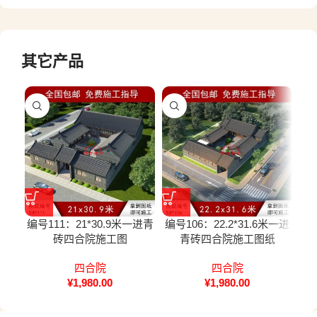
其它产品
编号111：21*30.9米一进青
编号106：22.2*31.6米一进
编号
砖四合院施工图
青砖四合院施工图纸
二
计
四合院
四合院
¥
1,980.00
¥
1,980.00