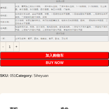
加入购物车
BUY NOW
SKU:
051
Category:
Siheyuan