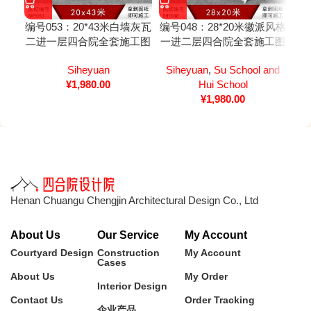
编号053：20*43米白墙灰瓦
编号048：28*20米徽派风格
编号
二进一层四合院全套施工图
一进二层四合院全套施工图
纸
Siheyuan
Siheyuan
,
Su School and
Si
¥
1,980.00
Hui School
¥
1,980.00
Henan Chuangu Chengjin Architectural Design Co., Ltd
About Us
Our Service
My Account
Courtyard Design
Construction
My Account
Cases
About Us
My Order
Interior Design
Contact Us
Order Tracking
企业产品