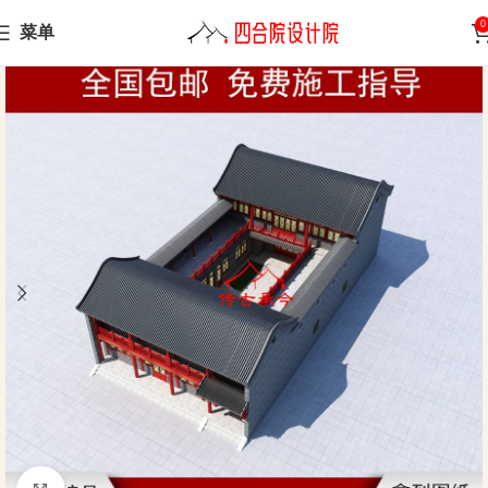
0
菜单
Home
Siheyuan