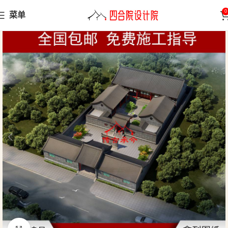
0
菜单
首页
四合院