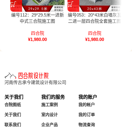
编号112：29*29.5米一进新
编号053：20*43米白墙灰瓦
编号
中式三合院施工图
二进一层四合院全套施工图
四合院
四合院
¥
1,980.00
¥
1,980.00
河南传古承今建筑设计有限公司
关于我们
我们的服务
我的账户
合院图纸
施工案例
我的帐户
关于我们
室内设计
我的订单
联系我们
企业产品
物流查询