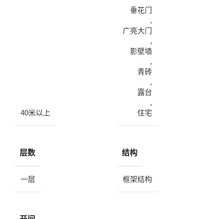
垂花门
,
广亮大门
,
影壁墙
,
青砖
,
露台
,
40米以上
住宅
层数
结构
一层
框架结构