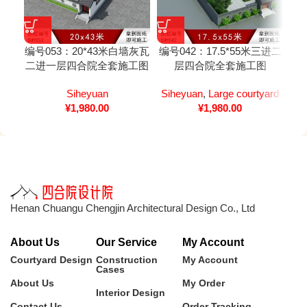
编号053：20*43米白墙灰瓦
编号042：17.5*55米三进二
编号
二进一层四合院全套施工图
层四合院全套施工图
Siheyuan
Siheyuan
,
Large courtyard
¥
1,980.00
¥
1,980.00
Henan Chuangu Chengjin Architectural Design Co., Ltd
About Us
Our Service
My Account
Courtyard Design
Construction
My Account
Cases
About Us
My Order
Interior Design
Contact Us
Order Tracking