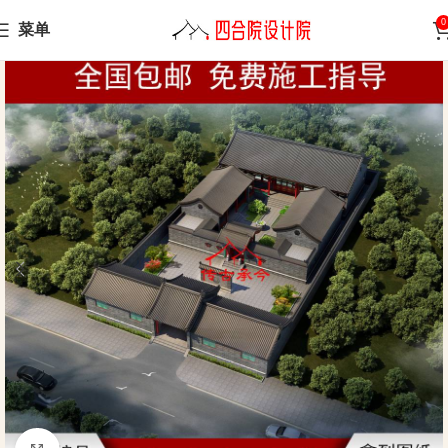
0
菜单
Home
Siheyuan