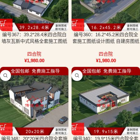
编号367：39.2*28.4米四合院白
编号360：16.2*45.2米四合院全
墙灰瓦新中式风格全套施工图纸
套施工图纸设计图纸 自建房图纸
设计图纸
提供材料及技术
四合院
四合院
¥
1,980.00
¥
1,980.00
编号348：20*20米四合院全套施
编号340：19.9*15米四合院全套