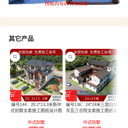
其它产品
编号144：20.2*13.3米新中
编号136：24*24米三层白墙
编号
式别墅全套施工图纸设计图
灰瓦三合院全套施工图纸设
纸
计图纸
中式别墅
中式别墅