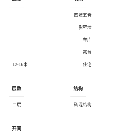
四坡五脊
,
影壁墙
,
车库
,
露台
,
12-16米
住宅
层数
结构
二层
砖混结构
开间