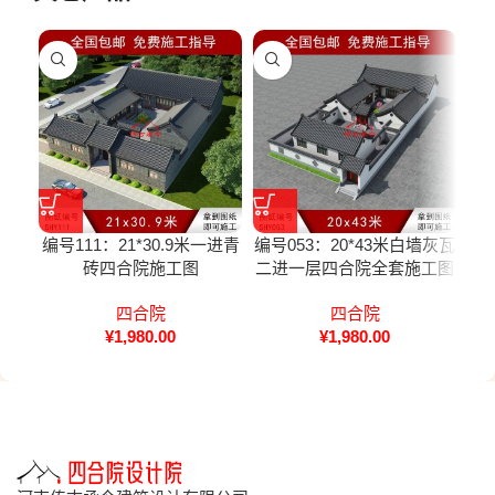
编号111：21*30.9米一进青
编号053：20*43米白墙灰瓦
编号
砖四合院施工图
二进一层四合院全套施工图
风
四合院
四合院
¥
1,980.00
¥
1,980.00