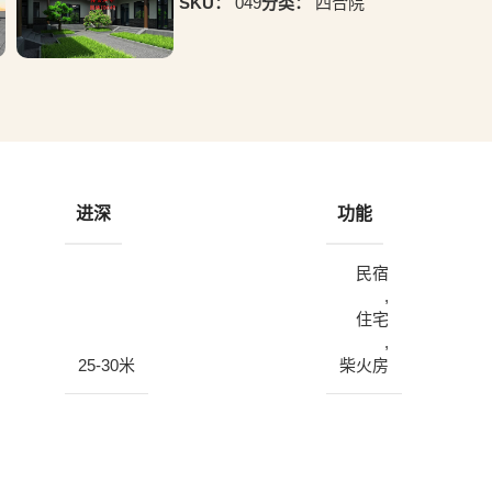
SKU：
049
分类：
四合院
进深
功能
民宿
,
住宅
,
25-30米
柴火房