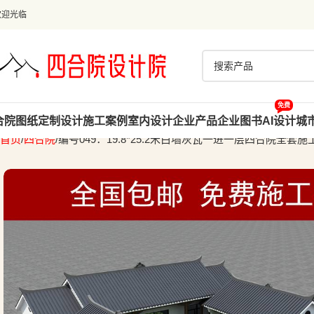
欢迎光临
免费
合院图纸
定制设计
施工案例
室内设计
企业产品
企业图书
AI设计
城
首页
四合院
编号049：19.8*25.2米白墙灰瓦一进一层四合院全套施