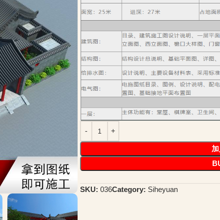
加
B
SKU:
036
Category:
Siheyuan