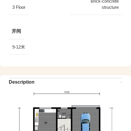
Brick-concrete
3 Floor
structure
开间
9-12米
Description