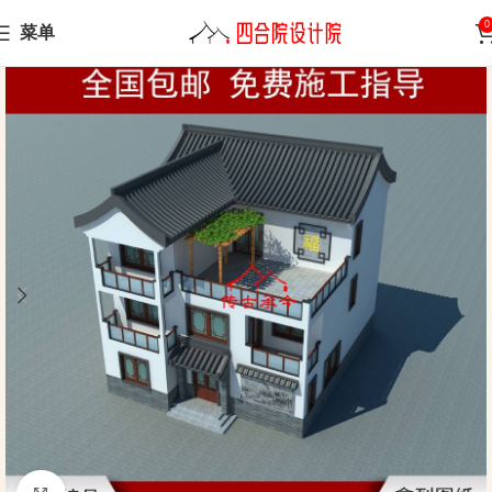
0
菜单
Home
Chinese-style villa