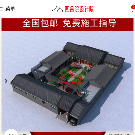
0
菜单
Home
Siheyuan