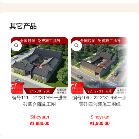
其它产品
编号111：21*30.9米一进青
编号106：22.2*31.6米一进
编号
砖四合院施工图
青砖四合院施工图纸
灰
Siheyuan
Siheyuan
¥
1,980.00
¥
1,980.00