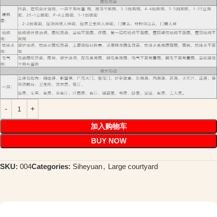
加入购物车
BUY NOW
SKU:
004
Categories:
Siheyuan
,
Large courtyard