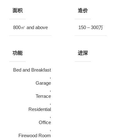
面积
造价
800㎡ and above
150 – 300万
功能
进深
Bed and Breakfast
,
Garage
,
Terrace
,
Residential
,
Office
,
Firewood Room