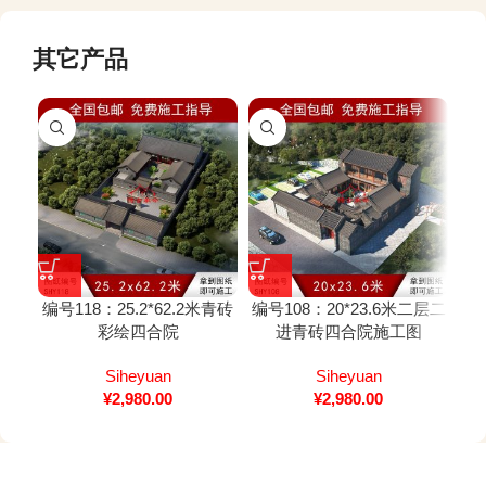
其它产品
编号118：25.2*62.2米青砖
编号108：20*23.6米二层二
编号
彩绘四合院
进青砖四合院施工图
二
计
Siheyuan
Siheyuan
¥
2,980.00
¥
2,980.00