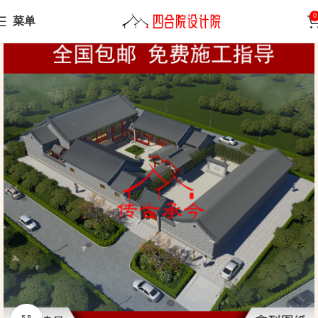
0
菜单
Home
Siheyuan