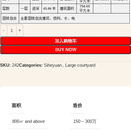
加入购物车
BUY NOW
SKU:
242
Categories:
Siheyuan
,
Large courtyard
面积
造价
800㎡ and above
150 – 300万