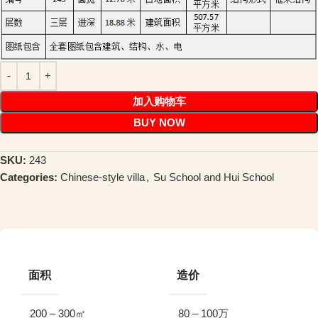
加入购物车
BUY NOW
SKU:
243
Categories:
Chinese-style villa
,
Su School and Hui School
面积
造价
200 – 300㎡
80 – 100万