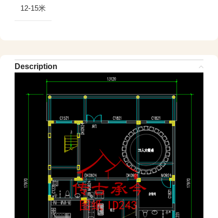
12-15米
Description