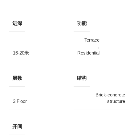
进深
功能
Terrace
,
16-20米
Residential
层数
结构
Brick-concrete
3 Floor
structure
开间