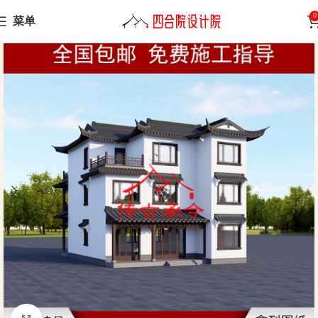
0
菜单
Home
Chinese-style villa