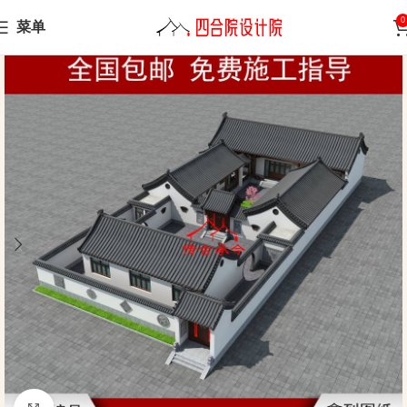
0
菜单
Home
Siheyuan