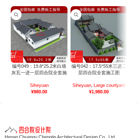
编号049：19.8*25.2米白墙
编号042：17.5*55米三进二
编号
灰瓦一进一层四合院全套施
层四合院全套施工图
工图纸
Siheyuan
Siheyuan
,
Large courtyard
¥
980.00
¥
1,980.00
Henan Chuangu Chengjin Architectural Design Co., Ltd