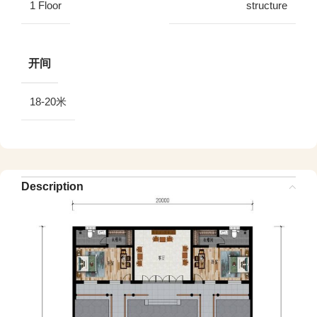
1 Floor
structure
开间
18-20米
Description