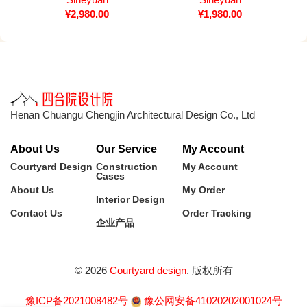
¥
2,980.00
¥
1,980.00
Henan Chuangu Chengjin Architectural Design Co., Ltd
About Us
Our Service
My Account
Courtyard Design
Construction
My Account
Cases
About Us
My Order
Interior Design
Contact Us
Order Tracking
企业产品
© 2026
Courtyard design
. 版权所有
豫ICP备2021008482号
豫公网安备41020202001024号