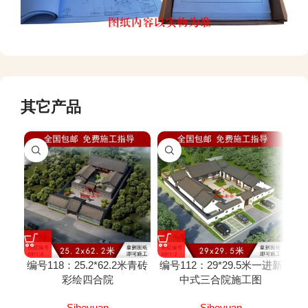
其它产品
编号118：25.2*62.2米青砖
编号112：29*29.5米一进新
编号
彩绘四合院
中式三合院施工图
Siheyuan
Siheyuan
Si