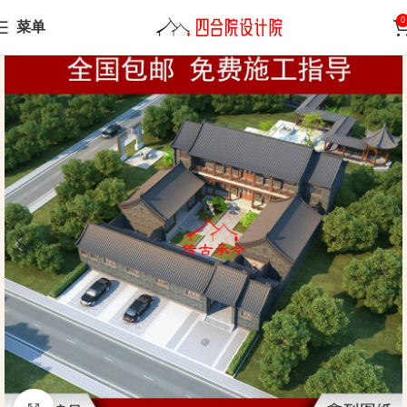
0
菜单
Home
Siheyuan