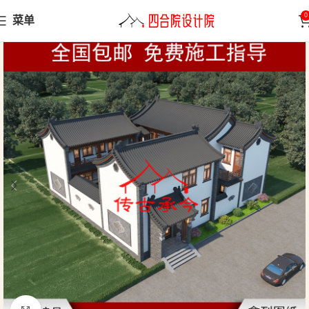
0
菜单
首页
四合院