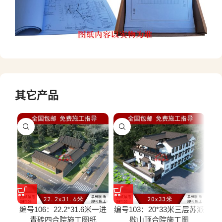
其它产品
编号106：22.2*31.6米一进
编号103：20*33米三层苏派
编号
青砖四合院施工图纸
歇山顶合院施工图
风