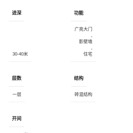
进深
功能
广亮大门
,
影壁墙
,
30-40米
住宅
层数
结构
一层
砖混结构
开间