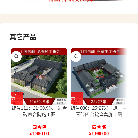
其它产品
编号111：21*30.9米一进青
编号036：25*27米一进一层
编号
砖四合院施工图
青砖四合院全套施工图
四合院
四合院
¥
1,980.00
¥
1,980.00