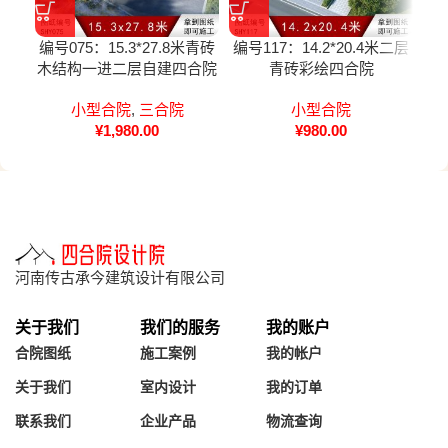
编号075：15.3*27.8米青砖
编号117：14.2*20.4米二层
编号
木结构一进二层自建四合院
青砖彩绘四合院
全套施工图纸设计图纸
小型合院
,
三合院
小型合院
¥
1,980.00
¥
980.00
河南传古承今建筑设计有限公司
关于我们
我们的服务
我的账户
合院图纸
施工案例
我的帐户
关于我们
室内设计
我的订单
联系我们
企业产品
物流查询