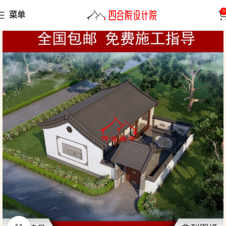
0
菜单
首页
小型合院