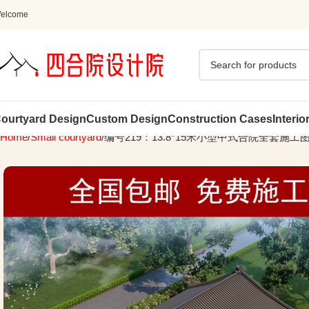
elcome
ourtyard Design
Custom Design
Construction Cases
Interio
Home
Small courtyard
编号219：13.8*15米小型中式合院全套施