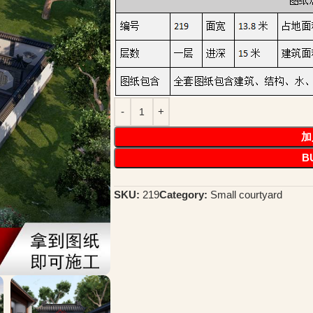
加
B
SKU:
219
Category:
Small courtyard