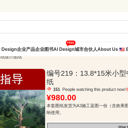
FREE
r Design
企业产品
企业图书
AI Design
城市合伙人
About Us
工图纸设计图纸
编号219：13.8*15
纸
151
People watching this product now!
¥
980.00
本套图纸发货为A3施工蓝图一份（含效果
响使用。