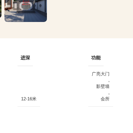
进深
功能
广亮大门
,
影壁墙
,
12-16米
会所