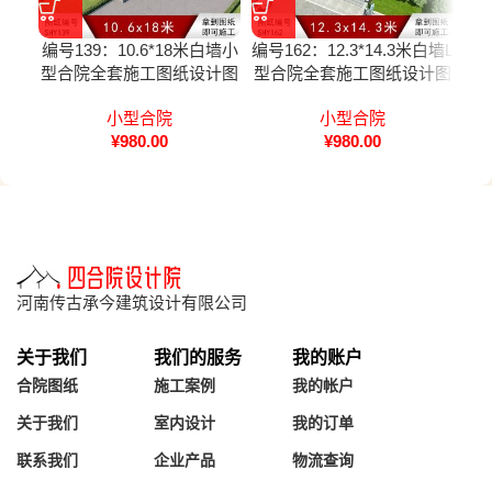
编号139：10.6*18米白墙小
编号162：12.3*14.3米白墙L
编号
型合院全套施工图纸设计图
型合院全套施工图纸设计图
纸
纸
小型合院
小型合院
¥
980.00
¥
980.00
河南传古承今建筑设计有限公司
关于我们
我们的服务
我的账户
合院图纸
施工案例
我的帐户
关于我们
室内设计
我的订单
联系我们
企业产品
物流查询