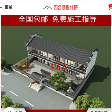
0
菜单
首页
小型合院