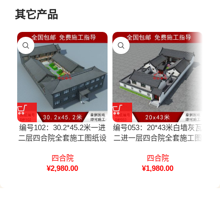
其它产品
编号102：30.2*45.2米一进
编号053：20*43米白墙灰瓦
编号
二层四合院全套施工图纸设
二进一层四合院全套施工图
灰
计图纸 自建房图纸 提供材
四合院
四合院
料及技术支持
¥
2,980.00
¥
1,980.00