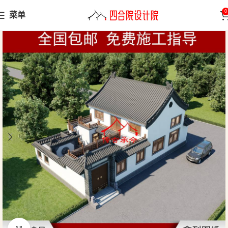
0
菜单
首页
小型合院