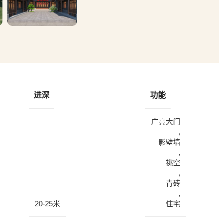
进深
功能
广亮大门
,
影壁墙
,
挑空
,
青砖
,
20-25米
住宅