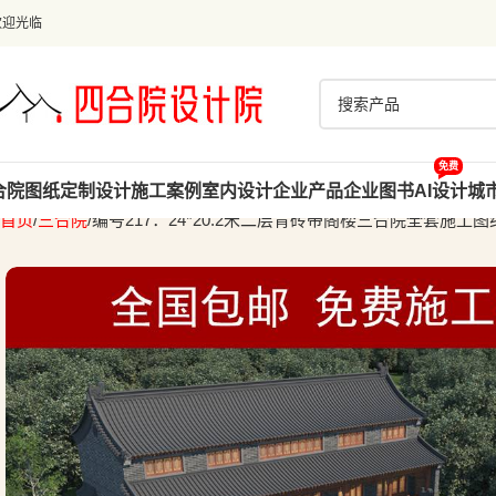
欢迎光临
免费
合院图纸
定制设计
施工案例
室内设计
企业产品
企业图书
AI设计
城
首页
三合院
编号217：24*20.2米二层青砖带阁楼三合院全套施工