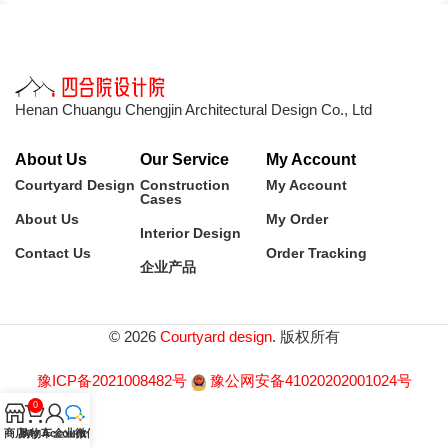
Henan Chuangu Chengjin Architectural Design Co., Ltd
About Us
Our Service
My Account
Courtyard Design
Construction
My Account
Cases
About Us
My Order
Interior Design
Contact Us
Order Tracking
企业产品
© 2026
Courtyard design
. 版权所有
豫ICP备2021008482号
豫公网安备41020202001024号
0
商店
购物车
My Account
企业微信