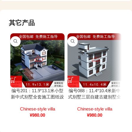
其它产品
编号201：11.9*13.1米小型
编号088：11.4*10.4米新中
编号
新中式别墅全套施工图纸设
式别墅三层自建古建别墅全
白
计图纸
套施工图纸设计图纸
Chinese-style villa
Chinese-style villa
¥
980.00
¥
980.00