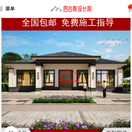
0
菜单
Home
Chinese-style villa