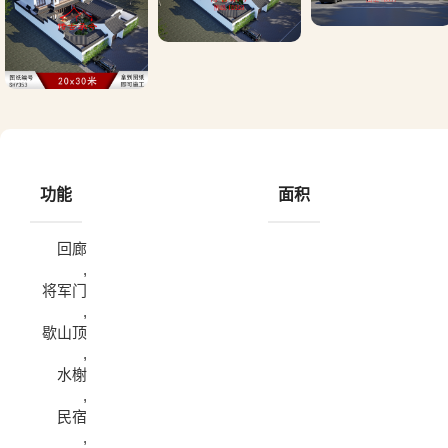
功能
面积
回廊
,
将军门
,
歇山顶
,
水榭
,
民宿
,