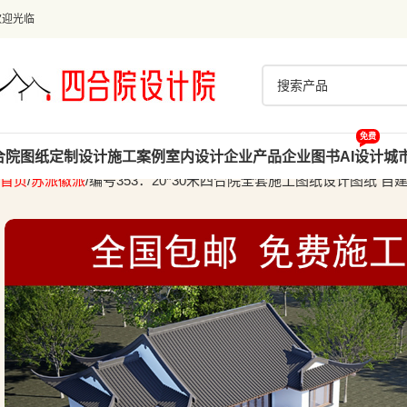
欢迎光临
免费
合院图纸
定制设计
施工案例
室内设计
企业产品
企业图书
AI设计
城
首页
苏派徽派
编号353：20*30米四合院全套施工图纸设计图纸 自