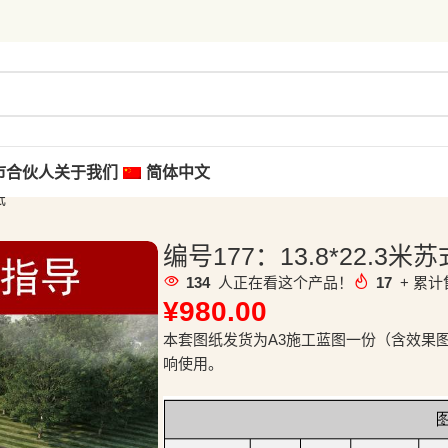
市合伙人
关于我们
简体中文
纸
编号177：13.8*22.
134
人正在看这个产品！
17
+ 累计
¥
980.00
本套图纸发货为A3施工蓝图一份（含效果
响使用。