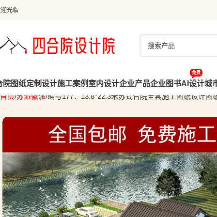
欢迎光临
免费
合院图纸
定制设计
施工案例
室内设计
企业产品
企业图书
AI设计
城
首页
苏派徽派
编号177：13.8*22.3米苏式合院全套施工图纸设计图