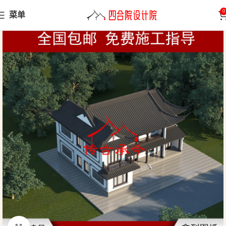
0
菜单
首页
苏派徽派