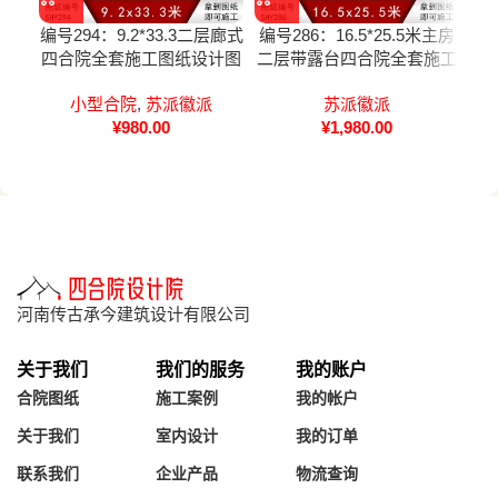
编号294：9.2*33.3二层廊式
编号286：16.5*25.5米主房
编号
四合院全套施工图纸设计图
二层带露台四合院全套施工
进
纸
图纸设计图纸
小型合院
,
苏派徽派
苏派徽派
¥
980.00
¥
1,980.00
河南传古承今建筑设计有限公司
关于我们
我们的服务
我的账户
合院图纸
施工案例
我的帐户
关于我们
室内设计
我的订单
联系我们
企业产品
物流查询