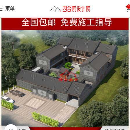
0
菜单
首页
四合院