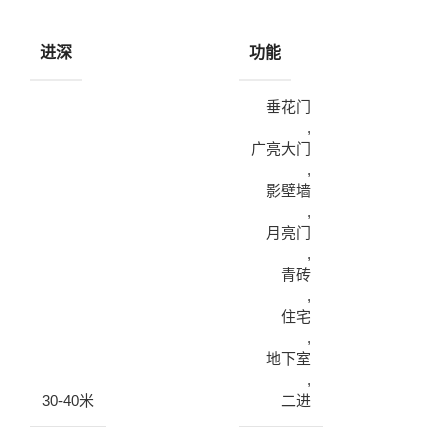
进深
功能
垂花门
,
广亮大门
,
影壁墙
,
月亮门
,
青砖
,
住宅
,
地下室
,
30-40米
二进