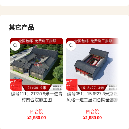
其它产品
编号111：21*30.9米一进青
编号051：15.6*27.3米京派
编号
砖四合院施工图
风格一进二层四合院全套施
正
工图
四合院
四合院
¥
1,980.00
¥
1,980.00