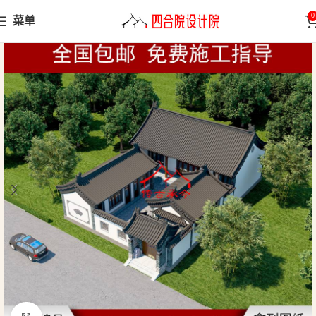
0
菜单
首页
三合院