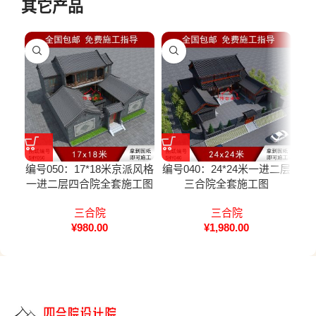
其它产品
编号050：17*18米京派风格
编号040：24*24米一进二层
编号
一进二层四合院全套施工图
三合院全套施工图
二
三合院
三合院
¥
980.00
¥
1,980.00