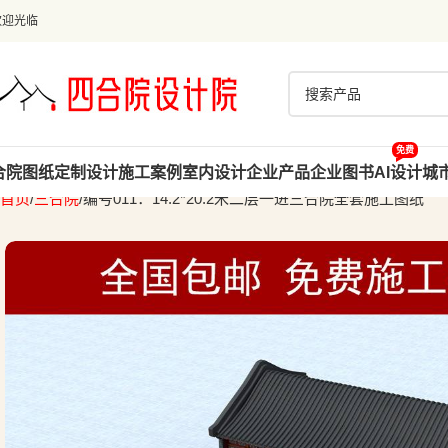
欢迎光临
免费
合院图纸
定制设计
施工案例
室内设计
企业产品
企业图书
AI设计
城
首页
三合院
编号011：14.2*20.2米二层一进三合院全套施工图纸