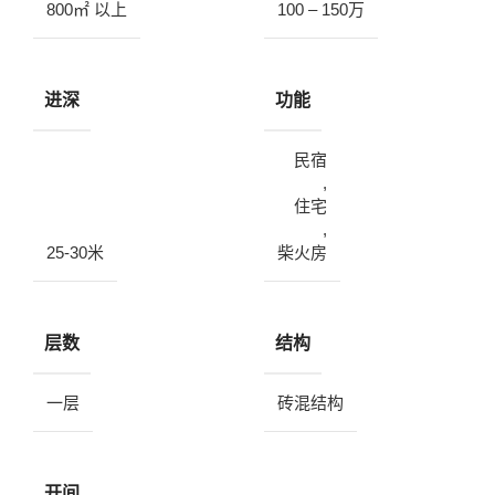
800㎡ 以上
100 – 150万
进深
功能
民宿
,
住宅
,
25-30米
柴火房
层数
结构
一层
砖混结构
开间