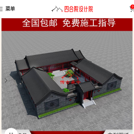
0
菜单
首页
三合院