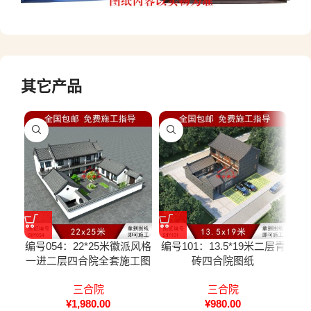
其它产品
编号054：22*25米徽派风格
编号101：13.5*19米二层青
编号
一进二层四合院全套施工图
砖四合院图纸
一
三合院
三合院
¥
1,980.00
¥
980.00