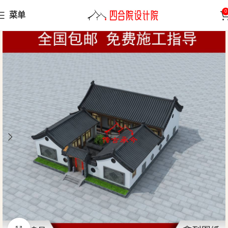
0
菜单
首页
三合院