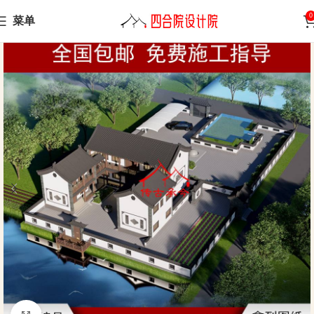
0
菜单
Home
Sanheyuan