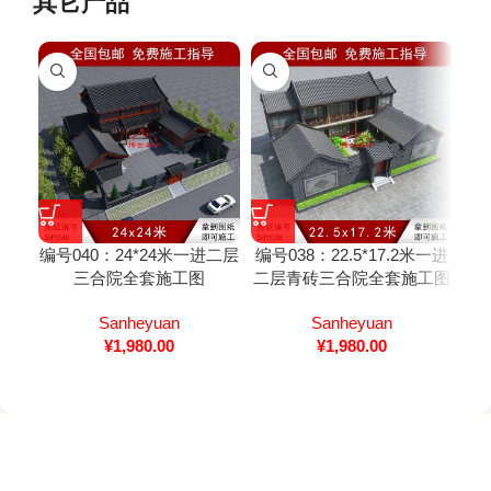
其它产品
编号040：24*24米一进二层
编号038：22.5*17.2米一进
编号
三合院全套施工图
二层青砖三合院全套施工图
纸
Sanheyuan
Sanheyuan
¥
1,980.00
¥
1,980.00