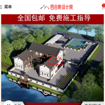
0
菜单
首页
三合院