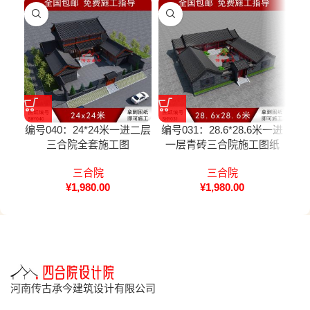
编号040：24*24米一进二层
编号031：28.6*28.6米一进
编号
三合院全套施工图
一层青砖三合院施工图纸
一
三合院
三合院
¥
1,980.00
¥
1,980.00
河南传古承今建筑设计有限公司