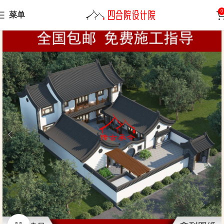
0
菜单
Home
Sanheyuan