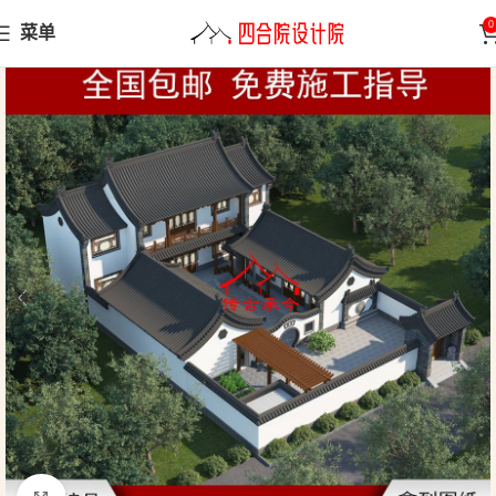
0
菜单
首页
三合院