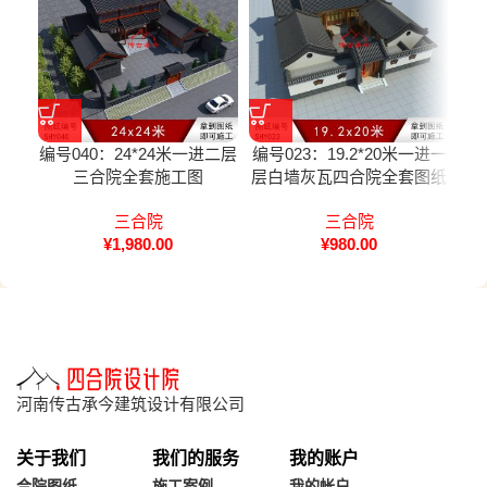
编号040：24*24米一进二层
编号023：19.2*20米一进一
编号
三合院全套施工图
层白墙灰瓦四合院全套图纸
三合院
三合院
¥
1,980.00
¥
980.00
河南传古承今建筑设计有限公司
关于我们
我们的服务
我的账户
合院图纸
施工案例
我的帐户