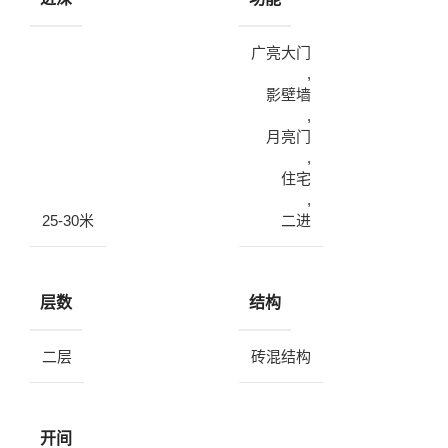
广亮大门
,
影壁墙
,
月亮门
,
住宅
,
25-30米
二进
层数
结构
二层
砖混结构
开间