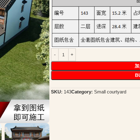
加
B
SKU:
143
Category:
Small courtyard