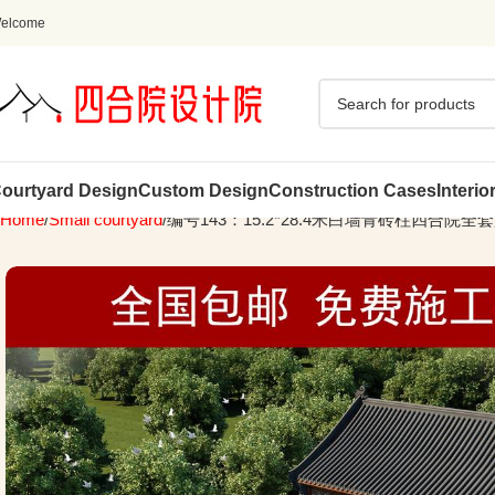
elcome
ourtyard Design
Custom Design
Construction Cases
Interio
Home
Small courtyard
编号143：15.2*28.4米白墙青砖柱四合院