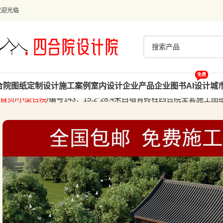
欢迎光临
免费
合院图纸
定制设计
施工案例
室内设计
企业产品
企业图书
AI设计
城
首页
小型合院
编号143：15.2*28.4米白墙青砖柱四合院全套施工