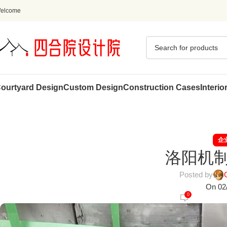
elcome
ourtyard Design
Custom Design
Construction Cases
Interio
企
洛阳机
Posted by
On 02
0