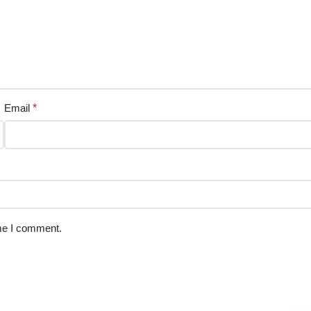
Email
*
ime I comment.