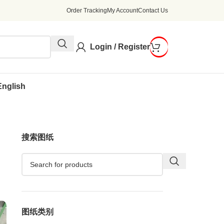
Order Tracking
My Account
Contact Us
Login / Register
English
搜索图纸
图纸类别