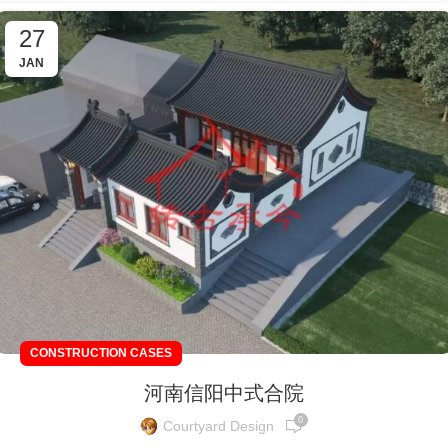
27
JAN
CONSTRUCTION CASES
河南信阳中式合院
0
Courtyard Design