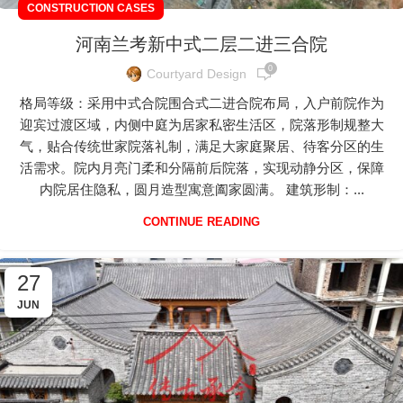
CONSTRUCTION CASES
河南兰考新中式二层二进三合院
0
Courtyard Design
格局等级：采用中式合院围合式二进合院布局，入户前院作为
迎宾过渡区域，内侧中庭为居家私密生活区，院落形制规整大
气，贴合传统世家院落礼制，满足大家庭聚居、待客分区的生
活需求。院内月亮门柔和分隔前后院落，实现动静分区，保障
内院居住隐私，圆月造型寓意阖家圆满。 建筑形制：...
CONTINUE READING
27
JUN