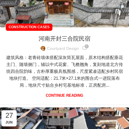
CONSTRUCTION CASES
河南开封三合院民宿
0
Courtyard Design
建筑风格：老青砖墙体搭配深灰筒瓦屋面，原木结构搭配垂花
主门、随墙侧门，辅以中式花窗、飞檐翘角，复刻地道北方传
统四合院韵味，古朴厚重极具氛围感，尺度紧凑适配乡村民宿
地块打造。 空间适配：21.7米×27.1米的围合式一进院落布
局，地块尺寸贴合乡村宅基地标准，正房配房...
CONTINUE READING
27
JUN