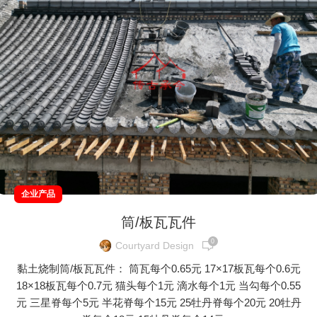
企业产品
筒/板瓦瓦件
0
Courtyard Design
黏土烧制筒/板瓦瓦件： 筒瓦每个0.65元 17×17板瓦每个0.6元
18×18板瓦每个0.7元 猫头每个1元 滴水每个1元 当勾每个0.55
元 三星脊每个5元 半花脊每个15元 25牡丹脊每个20元 20牡丹