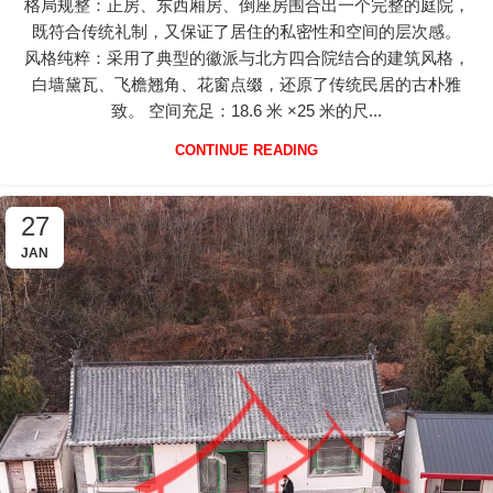
格局规整：正房、东西厢房、倒座房围合出一个完整的庭院，
既符合传统礼制，又保证了居住的私密性和空间的层次感。
风格纯粹：采用了典型的徽派与北方四合院结合的建筑风格，
白墙黛瓦、飞檐翘角、花窗点缀，还原了传统民居的古朴雅
致。 空间充足：18.6 米 ×25 米的尺...
CONTINUE READING
27
JAN