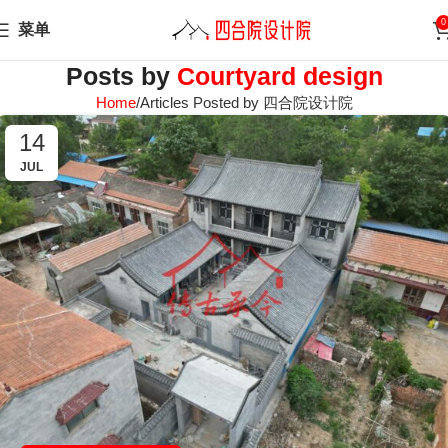
0
菜单
Posts by
Courtyard design
Home
Articles Posted by 四合院设计院
14
JUL