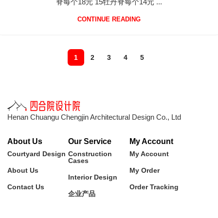
脊每个18元 15牡丹脊每个14元 ...
CONTINUE READING
1
2
3
4
5
Henan Chuangu Chengjin Architectural Design Co., Ltd
About Us
Our Service
My Account
Courtyard Design
Construction
My Account
Cases
About Us
My Order
Interior Design
Contact Us
Order Tracking
企业产品