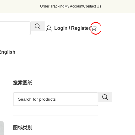
Order Tracking
My Account
Contact Us
Login / Register
English
搜索图纸
图纸类别