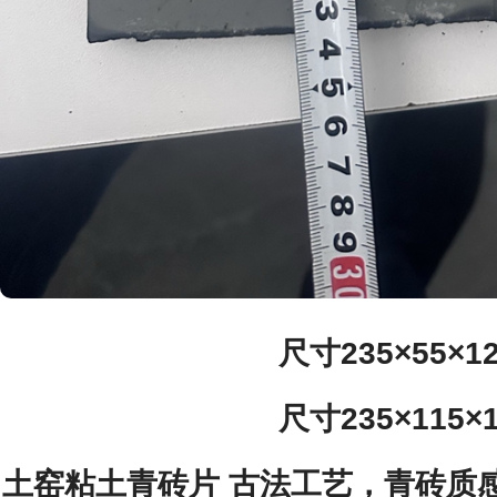
尺寸235×55×1
尺寸235×115×
土窑粘土青砖片 古法工艺，青砖质