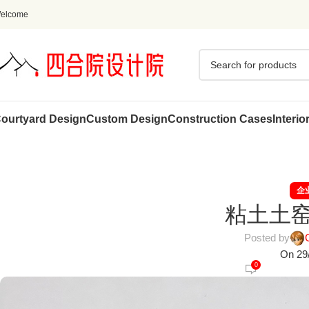
elcome
ourtyard Design
Custom Design
Construction Cases
Interio
企
粘土土
Posted by
On 29
0