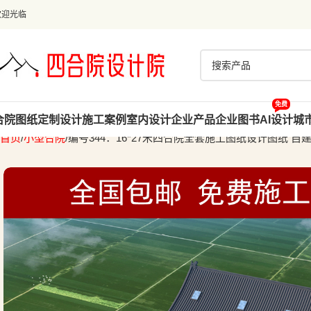
欢迎光临
免费
合院图纸
定制设计
施工案例
室内设计
企业产品
企业图书
AI设计
城
首页
小型合院
编号344：16*27米四合院全套施工图纸设计图纸 