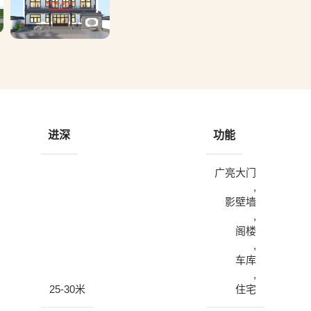
进深
功能
广亮大门
,
影壁墙
,
阁楼
,
车库
,
25-30米
住宅