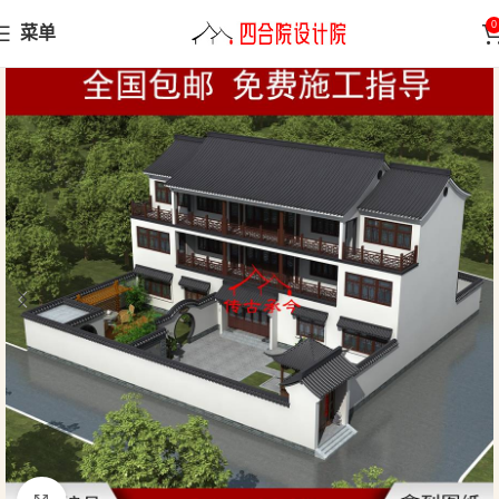
0
菜单
首页
小型合院