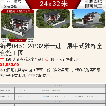
点击放大
编号045：24*32米一进三层中式独栋全
套施工图
126
人正在看这个产品！
18
+ 累计售出 / 月
¥
1,980.00
本套图纸发货为A3施工蓝图一份（含效果图），请直接购买即可，
无电子版有水印，但不影响使用。