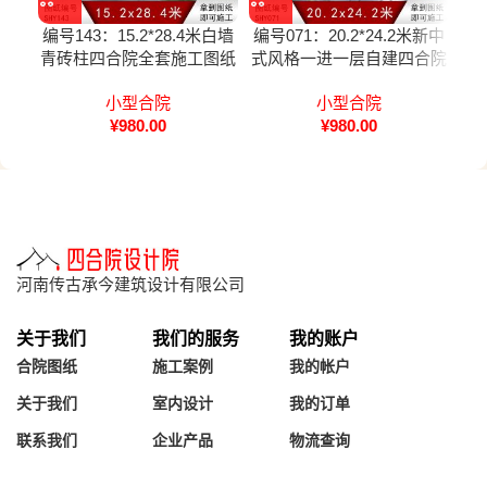
编号143：15.2*28.4米白墙
编号071：20.2*24.2米新中
编号
青砖柱四合院全套施工图纸
式风格一进一层自建四合院
一
设计图纸
全套施工图纸设计图纸
小型合院
小型合院
¥
980.00
¥
980.00
河南传古承今建筑设计有限公司
关于我们
我们的服务
我的账户
合院图纸
施工案例
我的帐户
关于我们
室内设计
我的订单
联系我们
企业产品
物流查询