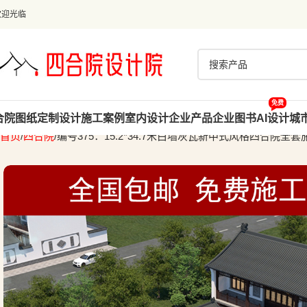
欢迎光临
免费
合院图纸
定制设计
施工案例
室内设计
企业产品
企业图书
AI设计
城
首页
四合院
编号375：15.2*34.7米白墙灰瓦新中式风格四合院全