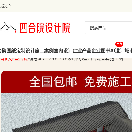
欢迎光临
免费
合院图纸
定制设计
施工案例
室内设计
企业产品
企业图书
AI设计
城
首页
小型合院
编号007：25.5*20.5米L形小型四合院全套施工图