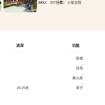
SKU：
007
分类：
小型合院
进深
功能
民宿
,
住宅
,
柴火房
,
20-25米
亭子