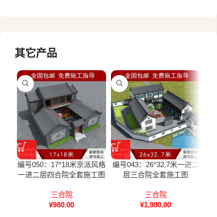
其它产品
编号050：17*18米京派风格
编号043：26*32.7米一进二
编号
一进二层四合院全套施工图
层三合院全套施工图
一
三合院
三合院
¥
980.00
¥
1,980.00