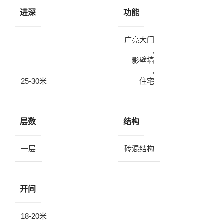
进深
功能
广亮大门
,
影壁墙
,
25-30米
住宅
层数
结构
一层
砖混结构
开间
18-20米