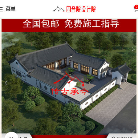
0
菜单
首页
三合院