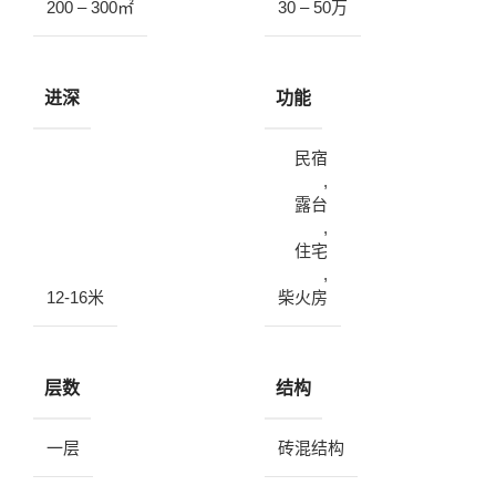
200 – 300㎡
30 – 50万
进深
功能
民宿
,
露台
,
住宅
,
12-16米
柴火房
层数
结构
一层
砖混结构