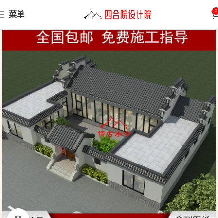
0
菜单
首页
三合院