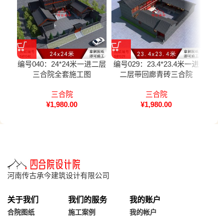
编号040：24*24米一进二层
编号029：23.4*23.4米一进
编号
三合院全套施工图
二层带回廊青砖三合院
层
三合院
三合院
¥
1,980.00
¥
1,980.00
河南传古承今建筑设计有限公司
关于我们
我们的服务
我的账户
合院图纸
施工案例
我的帐户